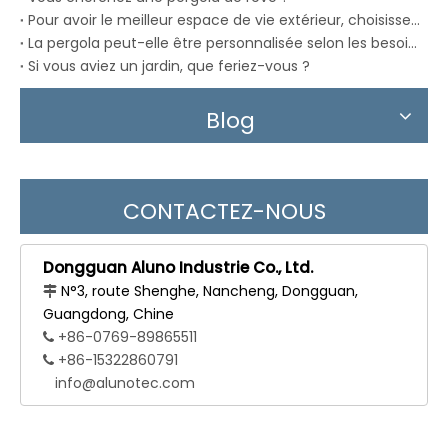
Pour avoir le meilleur espace de vie extérieur, choisissez la pergola Alunotec
La pergola peut-elle être personnalisée selon les besoins réels des particuliers ?
Si vous aviez un jardin, que feriez-vous ?
Blog
CONTACTEZ-NOUS
Dongguan Aluno Industrie Co., Ltd.
N°3, route Shenghe, Nancheng, Dongguan,

Guangdong, Chine
+86-0769-89865511

+86-15322860791

info@alunotec.com