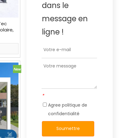
dans le
message en
Tec
olaire,
ligne !
ture de
*
Agree
politique de
confidentialité
Soumettre