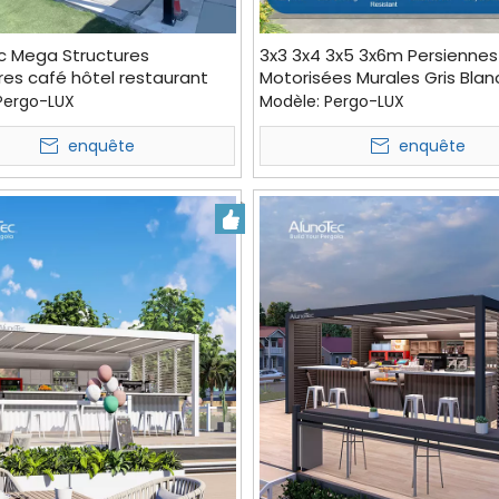
c Mega Structures
3x3 3x4 3x5 3x6m Persiennes
res café hôtel restaurant
Motorisées Murales Gris Blan
torisé couvertures de patio
Pergola
Pergo-LUX
Modèle:
Pergo-LUX
e gamme
enquête
enquête