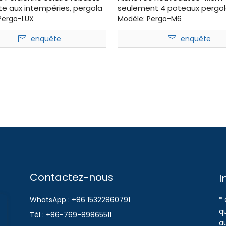
te aux intempéries, pergola
seulement 4 poteaux pergol
, terrasse, véranda, toit
Structure de zone de stores
Pergo-LUX
Modèle:
Pergo-M6
extérieurs électriques
bioclimatiques
enquête
enquête
Contactez-nous
I
WhatsApp : +86 15322860791
* 
qu
Tél : +86-769-89865511
a