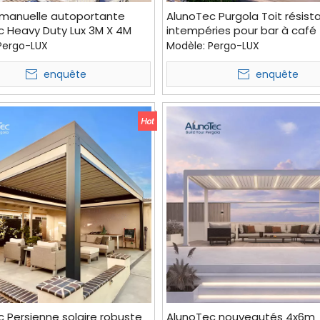
 manuelle autoportante
AlunoTec Purgola Toit résist
c Heavy Duty Lux 3M X 4M
intempéries pour bar à café
c à prix
extérieur avec dessus à per
Pergo-LUX
Modèle:
Pergo-LUX
enquête
enquête
 Persienne solaire robuste
AlunoTec nouveautés 4x6m