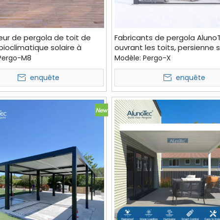
eur de pergola de toit de
Fabricants de pergola Aluno
bioclimatique solaire à
ouvrant les toits, persienne s
e lourde Pergo-M8 à vendre
auvent en aluminium, couver
Pergo-M8
Modèle:
Pergo-X
patio
enquête
enquête