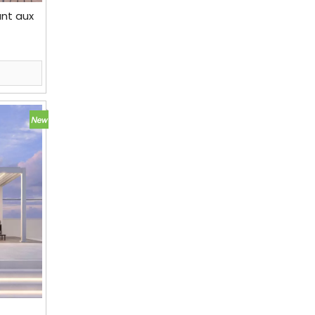
ant aux
siennes