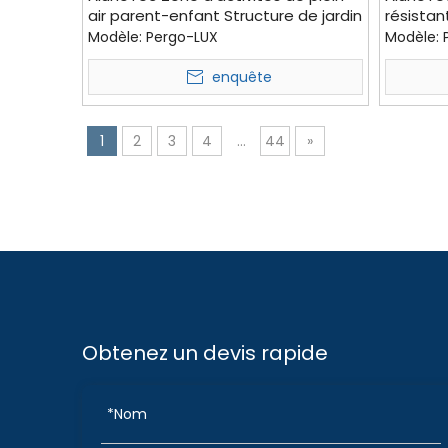
air parent-enfant Structure de jardin
résistan
de pergola solaire motorisée avec
en vinyle
Modèle:
Pergo-LUX
Modèle:
clôture à lattes
Purgola
enquête
1
2
3
4
...
44
»
Obtenez un devis rapide