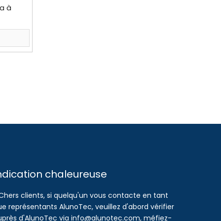
a à
ndication chaleureuse
Chers clients, si quelqu'un vous contacte en tant
e représentants AlunoTec, veuillez d'abord vérifier
uprès d'AlunoTec via info@alunotec.com, méfiez-