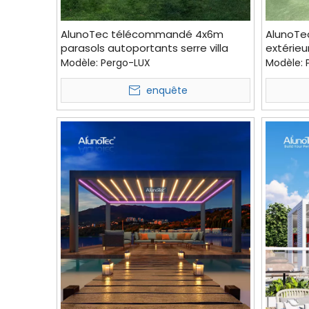
AlunoTec télécommandé 4x6m
AlunoTe
parasols autoportants serre villa
extérieu
pergola à vendre
villa mo
Modèle:
Pergo-LUX
Modèle:
haut d
enquête