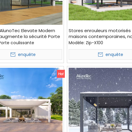
 AlunoTec Elevate Modern
Stores enrouleurs motorisés
augmente la sécurité Porte
maisons contemporaines, n
nte en verre à cadre ultra-
arrivage, intimité optimale
Porte coulissante
Modèle:
Zip-X100
enquête
enquête