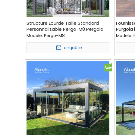
Structure Lourde Taille Standard
Fourniss
Personnalisable Pergo-M8 Pergola
Purgola 
Bioclimatique Auvent en Aluminium
structur
Modèle:
Pergo-M8
Modèle:
Kit de Toit de Gazebo Extérieur Toit
de Patio à Persiennes
enquête