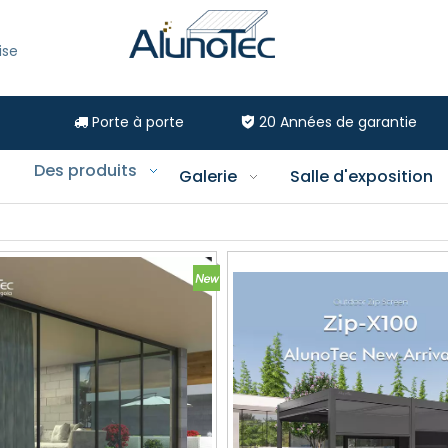
ise
Porte à porte
20
Années de garantie


Des produits
Galerie
Salle d'exposition