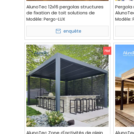
AlunoTec 12x16 pergolas structures
Pergola
de fixation de toit solutions de
AlunoTe
conception couverture de balcon
gris blan
Modèle:
Pergo-LUX
Modèle:
pour le coût
enquête
AlunoTec Zone d'activités de plein
AlunoTec