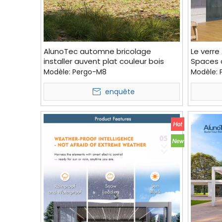
AlunoTec automne bricolage
Le verre
installer auvent plat couleur bois
Spaces 
balcon pergola motorisée véranda
coulissa
Modèle:
Pergo-M8
Modèle:
pour l'extérieur
mince
enquête