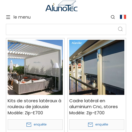
le menu
Kits de stores latéraux à
Cadre latéral en
rouleau de jalousie
aluminium Cnc, stores
d'extérieur motorisés en
latéraux décoratifs
Modèle:
Zip-E700
Modèle:
Zip-E700
aluminium à vendre
découpés au Laser,
costume, store
enquête
enquête
enrouleur, écran latéral