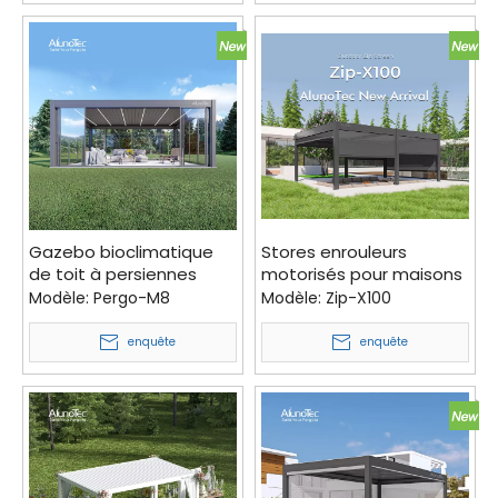
Gazebo bioclimatique
Stores enrouleurs
de toit à persiennes
motorisés pour maisons
imperméable, bricolage
contemporaines, nouvel
Modèle:
Pergo-M8
Modèle:
Zip-X100
moderne, extérieur,
arrivage, intimité
Commercial, robuste,
optimale
enquête
enquête
serre, constructeur de
terrasses et de Patios