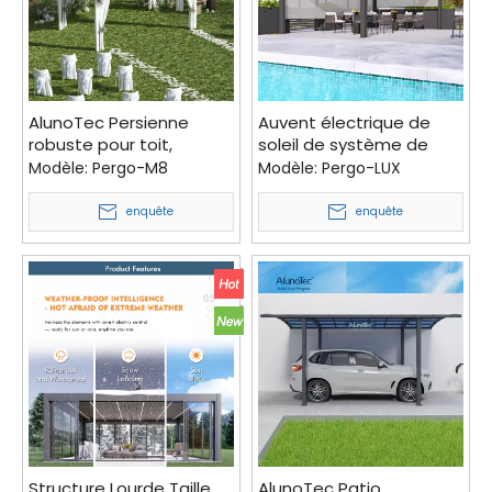
AlunoTec Persienne
Auvent électrique de
robuste pour toit,
soleil de système de
protection contre la
persiennes de structure
Modèle:
Pergo-M8
Modèle:
Pergo-LUX
foudre, constructeur de
automatique d'arrière-
patio bioclimatique,
cour extérieure d'ALUNO
enquête
enquête
pergola de mariage
avec moteur certifié CE
Structure Lourde Taille
AlunoTec Patio