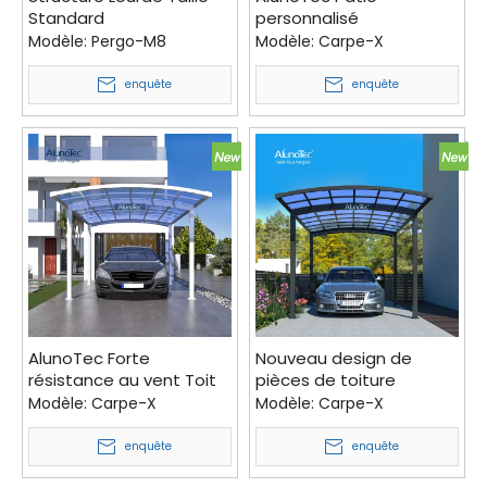
Standard
personnalisé
Personnalisable Pergo-
autoportant en métal
Modèle:
Pergo-M8
Modèle:
Carpe-X
M8 Pergola Bioclimatique
auvent en porte-à-faux
Auvent en Aluminium Kit
kits d'abri de garage à
enquête
enquête
de Toit de Gazebo
vendre
Extérieur Toit de Patio à
Persiennes
AlunoTec Forte
Nouveau design de
résistance au vent Toit
pièces de toiture
extérieur abri de voiture
extérieure abri de
Modèle:
Carpe-X
Modèle:
Carpe-X
pare-soleil couverture
garage abri de voiture
d'allée
enquête
enquête