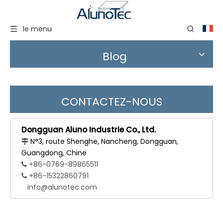
le menu
Blog
CONTACTEZ-NOUS
Dongguan Aluno Industrie Co., Ltd.
N°3, route Shenghe, Nancheng, Dongguan,

Guangdong, Chine
+86-0769-89865511

+86-15322860791

info@alunotec.com