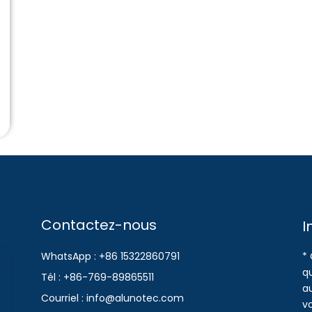
Contactez-nous
I
WhatsApp : +86 15322860791
* 
qu
Tél : +86-769-89865511
a
Courriel : info@alunotec.com
v