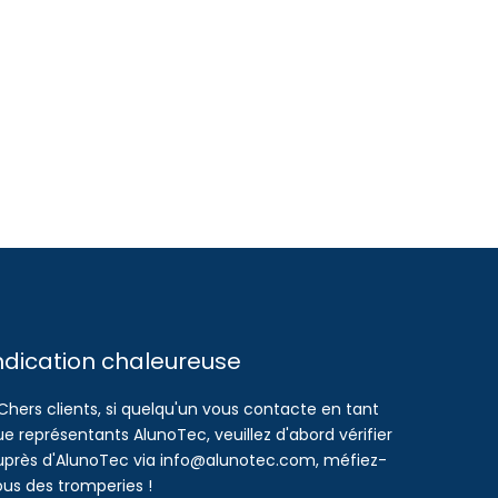
ndication chaleureuse
Chers clients, si quelqu'un vous contacte en tant
e représentants AlunoTec, veuillez d'abord vérifier
uprès d'AlunoTec via info@alunotec.com, méfiez-
ous des tromperies !