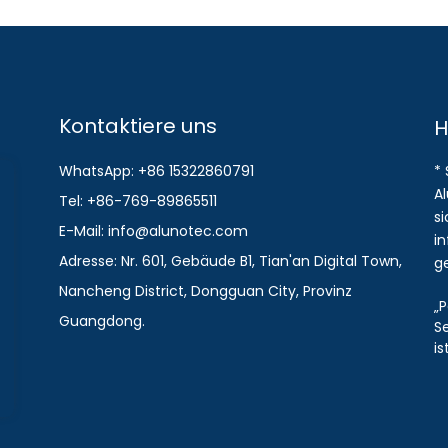
Kontaktiere uns
H
WhatsApp: +86 15322860791
*
A
Tel: +86-769-89865511
s
E-Mail: info@alunotec.com
i
Adresse: Nr. 601, Gebäude B1, Tian'an Digital Town,
g
Nancheng District, Dongguan City, Provinz
„P
Guangdong.
S
i