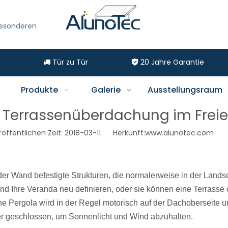
besonderen
Tür zu Tür
20
Jahre Garantie


Produkte
Galerie
Ausstellungsraum
s Terrassenüberdachung im Frei
fentlichen Zeit: 2018-03-11 Herkunft:
www.alunotec.com
der Wand befestigte Strukturen, die normalerweise in der Lands
d Ihre Veranda neu definieren, oder sie können eine Terrasse 
e Pergola wird in der Regel motorisch auf der Dachoberseite 
der geschlossen, um Sonnenlicht und Wind abzuhalten.