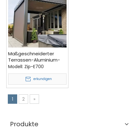
Maßgeschneiderter
Terrassen-Aluminium-
Gartenschirm mit
Modell:
Zip-E700
motorisiertem
Reißverschluss
erkundigen
1
2
»
Produkte