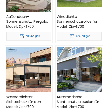
Außendach-
Winddichte
Sonnenschutz, Pergola,
Sonnenschutzrollos für
elektrischer Balkon-
den Außenbereich aus
Modell:
Zip-E700
Modell:
Zip-E700
Seitenvorhang mit Motor
Stoff mit Reißverschluss,
vertikaler Vorhang,
erkundigen
erkundigen
ferngesteuerte Rollos
Wasserdichter
Automatische
Sichtschutz für den
Sichtschutzjalousien für
Garten, Rollladen mit
den Garten, Betreiber
Modell:
Zip-E700
Modell:
Zip-E700