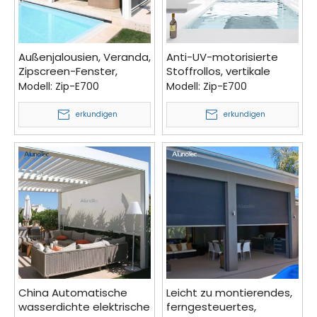
Außenjalousien, Veranda,
Anti-UV-motorisierte
Zipscreen-Fenster,
Stoffrollos, vertikale
Rollläden für den
Terrassenvorhänge,
Modell:
Zip-E700
Modell:
Zip-E700
Außenbereich, Rollläden,
Schattenläden,
Rollläden,
Außenjalousien mit
erkundigen
erkundigen
Verkaufskosten,
Reißverschluss
Außenrollos für die
Terrasse
China Automatische
Leicht zu montierendes,
wasserdichte elektrische
ferngesteuertes,