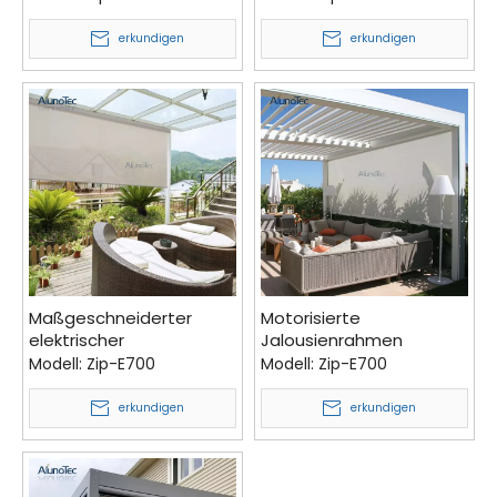
Reißverschluss, Rollos
von
aus Stoff
Sonnenschutzjalousien
erkundigen
erkundigen
für Pergola
Maßgeschneiderter
Motorisierte
elektrischer
Jalousienrahmen
wasserdichter
Aluminium-
Modell:
Zip-E700
Modell:
Zip-E700
Sonnenschutz für
Lamellenjalousien für
Rollläden für Fenster
Fenster
erkundigen
erkundigen