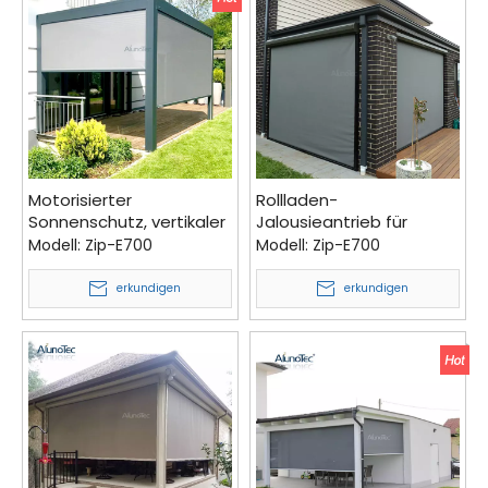
Motorisierter
Rollladen-
Sonnenschutz, vertikaler
Jalousieantrieb für
Vorhang, elektrischer
Fenster-Außenjalousien
Modell:
Zip-E700
Modell:
Zip-E700
Rollladen, wasserdichter
zu verkaufen
Sonnenschutz für den
erkundigen
erkundigen
Außenbereich, Rollos,
Reißverschluss-
Bildschirm für Pergola