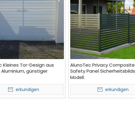
 Kleines Tor-Design aus
AlunoTec Privacy Composit
 Aluminium, günstiger
Safety Panel Sicherheitsbild
hutz-Gartenzaun für den
Outdoor-Zaunplatten für de
Modell:
f
Garten
erkundigen
erkundigen