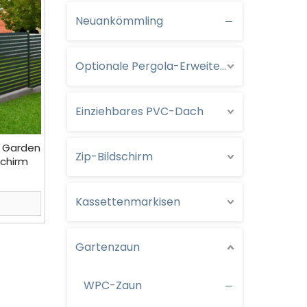
Neuankömmling
Optionale Pergola-Erweiterungen
Einziehbares PVC-Dach
e Garden
Zip-Bildschirm
schirm
n
Kassettenmarkisen
Gartenzaun
WPC-Zaun