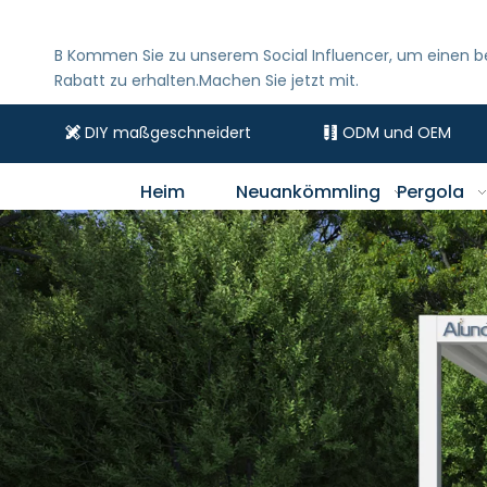
B
Kommen Sie zu unserem Social Influencer, um einen 
Rabatt zu erhalten.Machen Sie jetzt mit.
DIY maßgeschneidert
ODM und OEM


Heim
Neuankömmling
Pergola