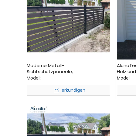
Moderne Metall-
AlunoTec
Sichtschutzpaneele,
Holz und
Aluminiumlatten, Holz, Garten,
Sichtsc
Modell:
Modell:
flexibler WPC-Lamellenbalkon,
Hinterho
Außenzaun
erkundigen