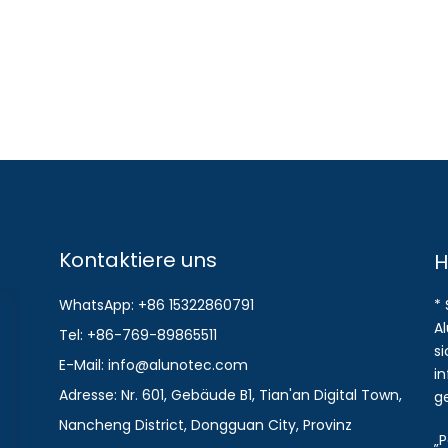
Kontaktiere uns
H
WhatsApp: +86 15322860791
*
A
Tel: +86-769-89865511
s
E-Mail: info@alunotec.com
i
Adresse: Nr. 601, Gebäude B1, Tian'an Digital Town,
g
Nancheng District, Dongguan City, Provinz
„P