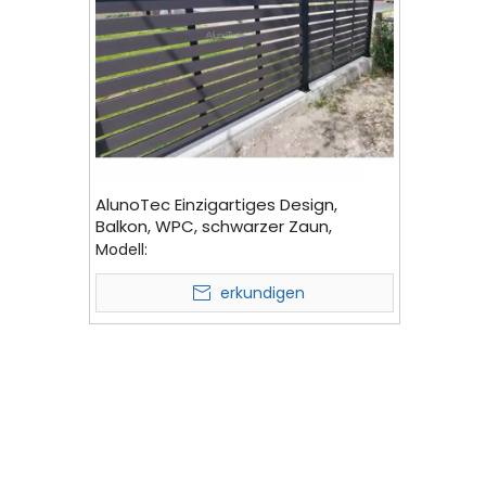
AlunoTec Einzigartiges Design,
Balkon, WPC, schwarzer Zaun,
Lamellen, vertikaler Zaun für den
Modell:
Garten
erkundigen