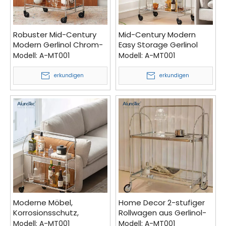
Robuster Mid-Century
Mid-Century Modern
Modern Gerlinol Chrom-
Easy Storage Gerlinol
Metall-
Multifunktionaler
Modell:
A-MT001
Modell:
A-MT001
Aufbewahrungswagen
Service-Klapp-Barwagen
mit Servierwagen und
mit gehärtetem Glas
erkundigen
erkundigen
Barwagen
Moderne Möbel,
Home Decor 2-stufiger
Korrosionsschutz,
Rollwagen aus Gerlinol-
Catering-Ausrüstung,
Korrosionsschutzmetall
Modell:
A-MT001
Modell:
A-MT001