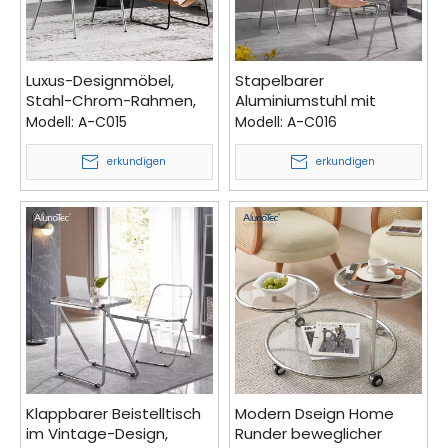
Luxus-Designmöbel,
Stapelbarer
Stahl-Chrom-Rahmen,
Aluminiumstuhl mit
Leder-Bürostuhl für
modernen
Modell:
A-C015
Modell:
A-C016
Wohnzimmer
Designmöbeln und
Esszimmerstühlen mit
erkundigen
erkundigen
Metallbeinen
Klappbarer Beistelltisch
Modern Dseign Home
im Vintage-Design,
Runder beweglicher