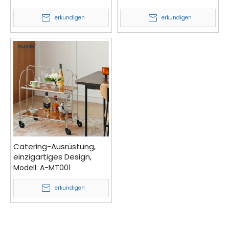
Küche, Servierwagen,
mit massiver
zusammenklappbar, aus
Stahlstange
erkundigen
erkundigen
verchromtem Stahl
Catering-Ausrüstung,
einzigartiges Design,
antiker Gerlinol Vintage-
Modell:
A-MT001
Wagen, braun, faltbarer
Handwagen
erkundigen