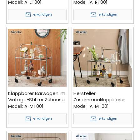
Wohnmöbel aus Chrom
Beistelltisch, drehbarer
Modell:
A-LT001
Modell:
A-RT001
und Kunststoff
Couchtisch
erkundigen
erkundigen
Klappbarer Barwagen im
Hersteller:
Vintage-Stil für Zuhause
Zusammenklappbarer
aus Chrom und
Küchen-Serviertisch im
Modell:
A-MT001
Modell:
A-MT001
gehärtetem Glas
klassischen Stil,
Handaufbewahrung,
erkundigen
erkundigen
zusammenklappbarer
Tee-Barwagen