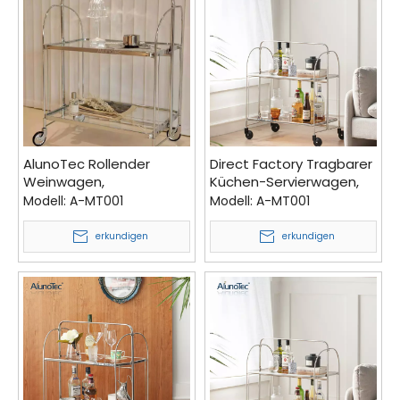
AlunoTec Rollender
Direct Factory Tragbarer
Weinwagen,
Küchen-Servierwagen,
Wohnzimmer-
faltbarer Handwagen,
Modell:
A-MT001
Modell:
A-MT001
Teewagen, 2 Etagen,
Hotel-Barwagen in
beweglicher Barwagen
Hellgrün
erkundigen
erkundigen
mit Glastischplatte