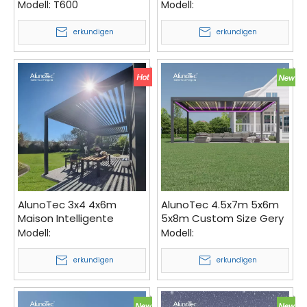
Sonnenblende Carport
Terrassenbauer
Modell:
T600
Modell:
Pergola
Aluminium-Pergola mit
verstellbaren Lamellen
erkundigen
erkundigen
AlunoTec 3x4 4x6m
AlunoTec 4.5x7m 5x6m
Maison Intelligente
5x8m Custom Size Gery
Wandschirm für den
Weiß Freistehende
Modell:
Modell:
Garten Sonnenschutz für
Aluminium Pergola Preise
die Terrasse
erkundigen
erkundigen
Lamellenpergola