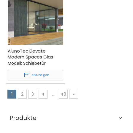
AlunoTec Elevate
Modern Spaces Glas
erhöht die Sicherheit.
Modell:
Schiebetür
Ultraschlanke
Glasschiebetür mit
erkundigen
Rahmen
1
2
3
4
...
48
»
Produkte