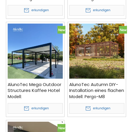
Terrassenmöbel
grauweiße Pergola
erkundigen
erkundigen
AlunoTec Mega Outdoor
AlunoTec Autumn DIY-
Structures Kaffee Hotel
Installation eines flachen
Restaurant Villa
Vordachs in Holzfarbe,
Modell:
Modell:
Pergo-M8
Motorisierte Premium-
Balkon, motorisierte
Terrassenüberdachungen
Pergola, Wintergarten
erkundigen
erkundigen
für den Außenbereich