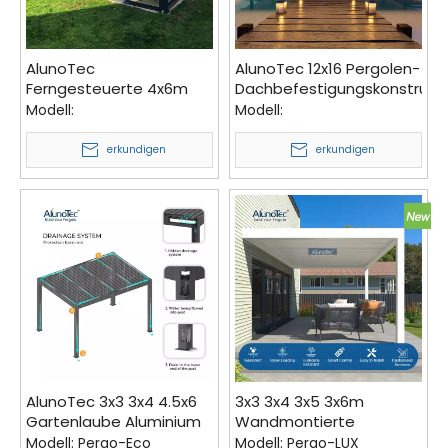
AlunoTec
AlunoTec 12x16 Pergolen-
Ferngesteuerte 4x6m
Dachbefestigungskonstrukti
freistehende
Designlösungen,
Modell:
Modell:
Sonnenschutz-
kostengünstige
Gewächshaus-Villa-
Balkonabdeckung
erkundigen
erkundigen
Pergola zu verkaufen
AlunoTec 3x3 3x4 4.5x6
3x3 3x4 3x5 3x6m
Gartenlaube Aluminium
Wandmontierte
überdachte
motorisierte Lamellen
Modell:
Pergo-Eco
Modell:
Pergo-LUX