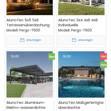
AlunoTec 5x5 5x6
AlunoTec 3x4 4x6 4x8
Terrassenüberdachung
Individuelle
Elektrisch Ausfahrbar
Sichtschutzabdeckung
Modell:
Pergo-T600
Modell:
Pergo-T600
Wasserdicht
für Terrassen- und
Schwimm-Spas
erkundigen
erkundigen
Motorisierte Pergola
AlunoTec Aluminium-
AlunoTec Maßgefertigte
Elektro-wasserdichte
überdachte