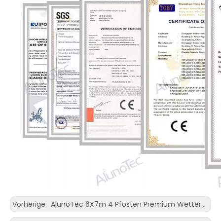
Vorherige:
AlunoTec 6X7m 4 Pfosten Premium Wetterschutz benutzerdefinierte Größe Gery Freistehende Patio Garten Pergola