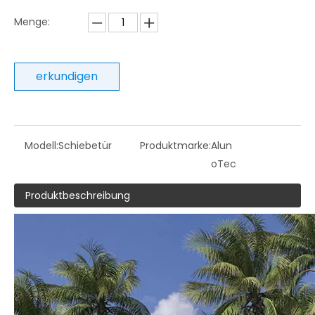
Menge:
erkundigen
Modell:
Schiebetür
Produktmarke:
Alun
oTec
Produktbeschreibung