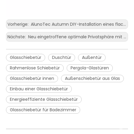
Vorherige:
AlunoTec Autumn DIY-Installation eines flachen Vordachs in Holzfarbe, Balkon, motorisierte Pergola, Wintergarten für den Außenbereich
Nächste:
Neu eingetroffene optimale Privatsphäre mit motorisierten Rollos und Fensterrollos für moderne Häuser
Glasschiebetür
Duschtür
Außentür
Rahmenlose Schiebetür
Pergola-Glastüren
Glasschiebetür innen
Außenschiebetür aus Glas
Einbau einer Glasschiebetür
Energieeffiziente Glasschiebetür
Glasschiebetür für Badezimmer