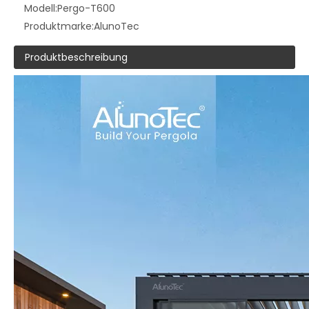
Modell:
Pergo-T600
Produktmarke:
AlunoTec
Produktbeschreibung