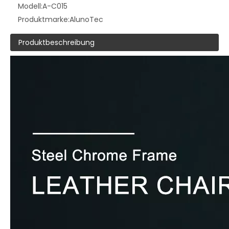
Modell:
A-C015
Produktmarke:
AlunoTec
Produktbeschreibung