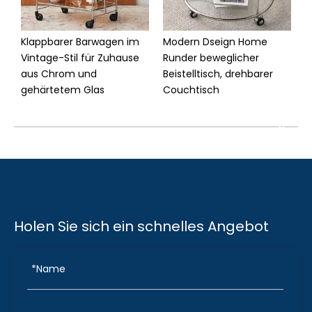
Klappbarer Barwagen im
Modern Dseign Home
K
Vintage-Stil für Zuhause
Runder beweglicher
V
aus Chrom und
Beistelltisch, drehbarer
W
gehärtetem Glas
Couchtisch
u
Holen Sie sich ein schnelles Angebot