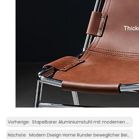
Vorherige:
Stapelbarer Aluminiumstuhl mit modernen Designmöbeln und Esszimmerstühlen mit Metallbeinen
Nächste:
Modern Dseign Home Runder beweglicher Beistelltisch, drehbarer Couchtisch