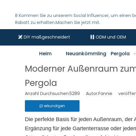
B
Kommen Sie zu unserem Social Influencer, um einen 
Rabatt zu erhalten.Machen Sie jetzt mit.
DIY maßgeschneidert
ODM und OEM


Heim
Neuankömmling
Pergola
Moderner Außenraum zum 
Pergola
Anzahl Durchsuchen:
5289
Autor:Fannie veröffentl
erkundigen
Die perfekte Basis für jeden Außenraum, d
Ergänzung für jede Gartenterrasse oder jeden