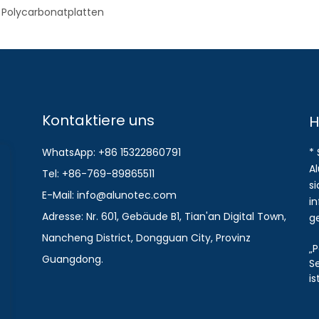
Polycarbonatplatten
Kontaktiere uns
H
WhatsApp: +86 15322860791
*
A
Tel: +86-769-89865511
s
E-Mail: info@alunotec.com
i
Adresse: Nr. 601, Gebäude B1, Tian'an Digital Town,
g
Nancheng District, Dongguan City, Provinz
„P
Guangdong.
S
i