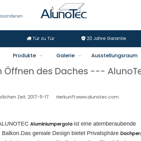
besonderen
Tür zu Tür
20
Jahre Garantie


Produkte
Galerie
Ausstellungsraum
Öffnen des Daches --- AlunoT
ichen Zeit: 2017-11-17 Herkunft:
www.alunotec.com
er ALUNOTEC
ist eine atemberaubende
Aluminiumpergola
 Balkon.Das geniale Design bietet Privatsphäre
Dachper