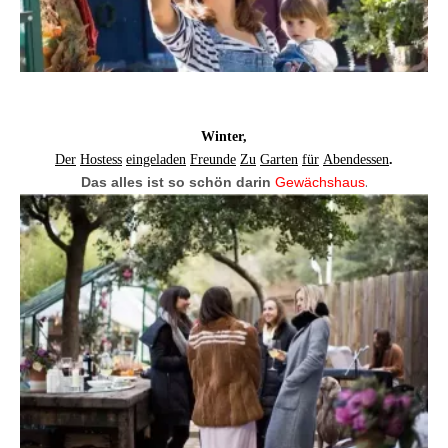
Winter,
Der
Hostess
eingeladen
Freunde
Zu
Garten
für
Abendessen
.
.
Das alles ist so schön darin
Gewächshaus