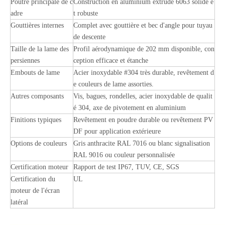
Poutre principale de c
Construction en aluminium extrudé 6063 solide e
adre
t robuste
Gouttières internes
Complet avec gouttière et bec d'angle pour tuyau
de descente
Taille de la lame des
Profil aérodynamique de 202 mm disponible, con
persiennes
ception efficace et étanche
Embouts de lame
Acier inoxydable #304 très durable, revêtement d
e couleurs de lame assorties.
Autres composants
Vis, bagues, rondelles, acier inoxydable de qualit
é 304, axe de pivotement en aluminium
Finitions typiques
Revêtement en poudre durable ou revêtement PV
DF pour application extérieure
Options de couleurs
Gris anthracite RAL 7016 ou blanc signalisation
RAL 9016 ou couleur personnalisée
Certification moteur
Rapport de test IP67, TUV, CE, SGS
Certification du
UL
moteur de l'écran
latéral