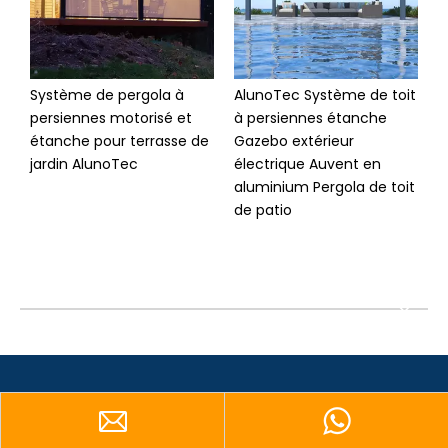
Système de pergola à
AlunoTec Système de toit
A
persiennes motorisé et
à persiennes étanche
P
étanche pour terrasse de
Gazebo extérieur
é
jardin AlunoTec
électrique Auvent en
p
aluminium Pergola de toit
a
de patio
a
d
l