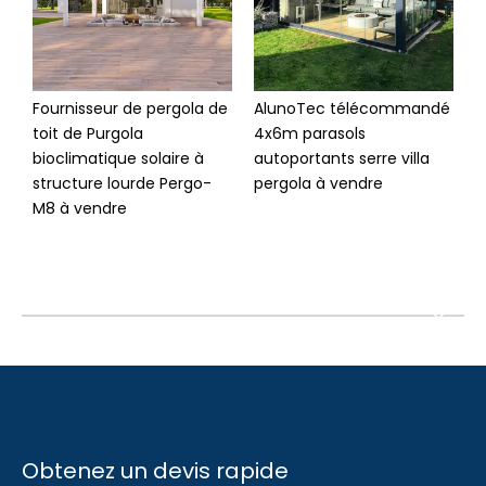
Fournisseur de pergola de
AlunoTec télécommandé
A
toit de Purgola
4x6m parasols
S
bioclimatique solaire à
autoportants serre villa
c
structure lourde Pergo-
pergola à vendre
m
M8 à vendre
p
Obtenez un devis rapide