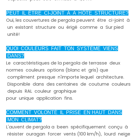
PEUT IL ÊTRE CI-JOINT À A HÔTE STRUCTURE?
Oui, les couvertures de pergola peuvent être ci-joint à
un existant structure ou érigé comme a Sur pied
unité!
QUOI COULEURS FAIT TON SYSTÈME VIENS
DANS?
Le caractéristiques de la pergola de terrasse deux
normes couleurs options (blanc et gris) que
compliment presque n'importe lequel architecture.
Disponible dans des centaines de coutume couleurs
depuis RAL couleur graphique
pour unique application fins.
COMMENT VOLONTÉ IL PRISE EN HAUT DANS
MON CLIMAT?
L'auvent de pergola a been spécifiquement conçu à
résister ouragan forcer vents (100 km/h), lourd neige