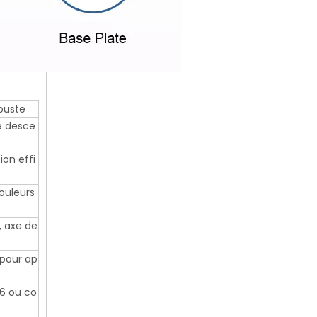
buste
e desce
on effi
ouleurs
, axe de
pour ap
16 ou co