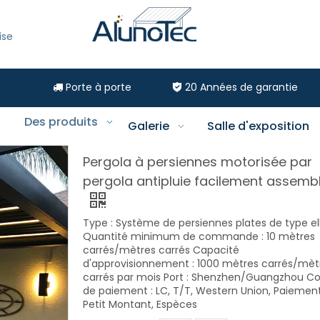
ise
Porte à porte
20
Années de garantie


Des produits
Galerie
Salle d'exposition
Pergola à persiennes motorisée par
pergola antipluie facilement assemb
Type : Système de persiennes plates de type el
Quantité minimum de commande : 10 mètres
carrés/mètres carrés Capacité
d'approvisionnement : 1000 mètres carrés/mèt
carrés par mois Port : Shenzhen/Guangzhou Co
de paiement : LC, T/T, Western Union, Paiemen
Petit Montant, Espèces