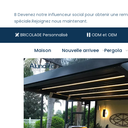
B
Devenez notre influenceur social pour obtenir une rem
spéciale.Rejoignez nous maintenant.
BRICOLAGE Personnalisé
ODM et OEM


Maison
Nouvelle arrivee
Pergola