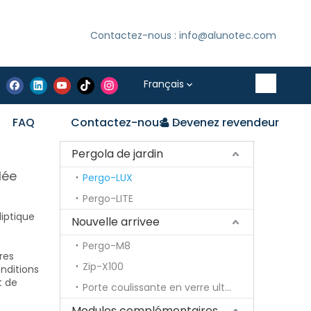
Contactez-nous : info@alunotec.com
Français
FAQ
Contactez-nous
Devenez revendeur
Pergola de jardin
lée
Pergo-LUX
Pergo-LITE
liptique
Nouvelle arrivee
Pergo-M8
res
Zip-X100
nditions
t de
Porte coulissante en verre ultra fine
Modules complémentaires optionnels pour pergola