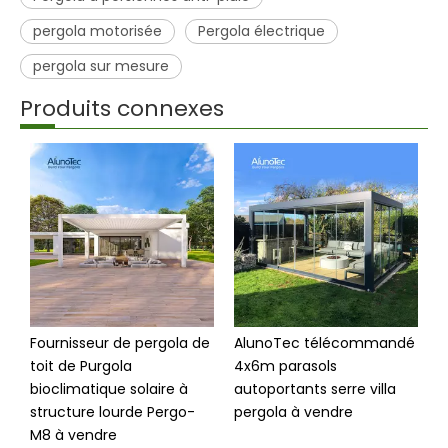
pergola motorisée
Pergola électrique
pergola sur mesure
Produits connexes
Fournisseur de pergola de
AlunoTec télécommandé
A
toit de Purgola
4x6m parasols
S
bioclimatique solaire à
autoportants serre villa
c
structure lourde Pergo-
pergola à vendre
m
M8 à vendre
p