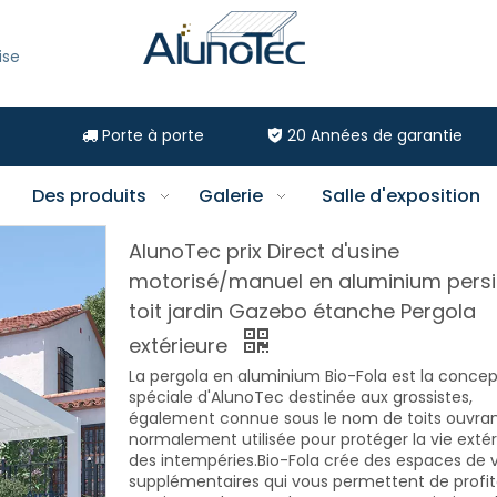
ise
Porte à porte
20
Années de garantie


Des produits
Galerie
Salle d'exposition
AlunoTec prix Direct d'usine
motorisé/manuel en aluminium pers
toit jardin Gazebo étanche Pergola
extérieure
La pergola en aluminium Bio-Fola est la concep
spéciale d'AlunoTec destinée aux grossistes,
également connue sous le nom de toits ouvran
normalement utilisée pour protéger la vie extér
des intempéries.Bio-Fola crée des espaces de v
supplémentaires qui vous permettent de profit