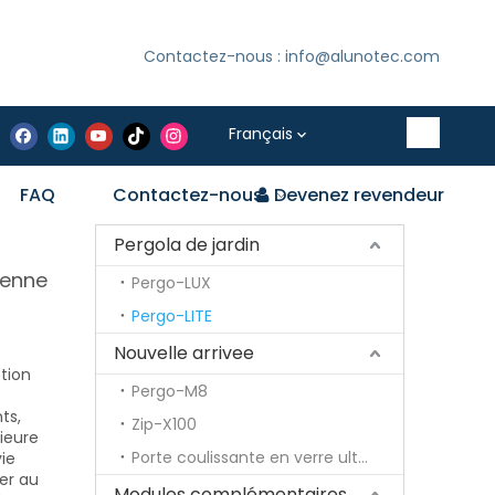
Contactez-nous : info@alunotec.com
Français
FAQ
Contactez-nous
Devenez revendeur
Pergola de jardin
ienne
Pergo-LUX
Pergo-LITE
Nouvelle arrivee
tion
Pergo-M8
ts,
Zip-X100
ieure
Porte coulissante en verre ultra fine
ie
er au
Modules complémentaires optionnels pour pergola