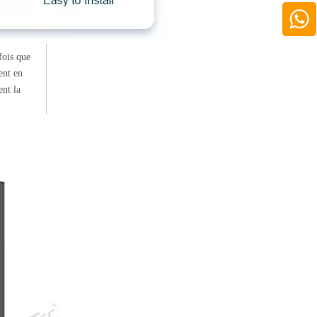
fois que
ent en
ent la