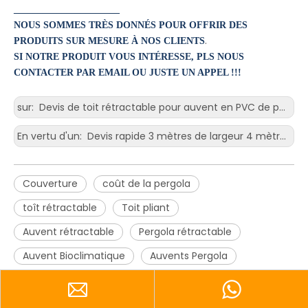
______________________
NOUS SOMMES TRÈS DONNÉS POUR OFFRIR DES
.
PRODUITS SUR MESURE À NOS CLIENTS
SI NOTRE PRODUIT VOUS INTÉRESSE, PLS NOUS
CONTACTER PAR EMAIL OU JUSTE UN APPEL !!!
sur:
Devis de toit rétractable pour auvent en PVC de pergola de 24 x 24 pieds avec deux écrans latéraux.
En vertu d'un:
Devis rapide 3 mètres de largeur 4 mètres d'une pergola fermant les côtés de la taille des systèmes de toit ouvrant opaques
Couverture
coût de la pergola
toît rétractable
Toit pliant
Auvent rétractable
Pergola rétractable
Auvent Bioclimatique
Auvents Pergola
Canopée bioclimatique