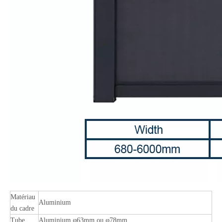
Matériau
Aluminium
du cadre
Tube
Aluminium φ63mm ou φ78mm