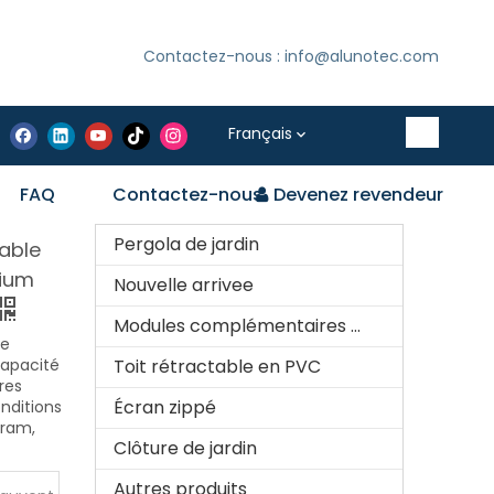
Contactez-nous : info@alunotec.com
Français
FAQ
Contactez-nous
Devenez revendeur
Pergola de jardin
able
nium
Nouvelle arrivee
Modules complémentaires optionnels pour pergola
de
apacité
Toit rétractable en PVC
res
Écran zippé
nditions
Gram,
Clôture de jardin
Autres produits