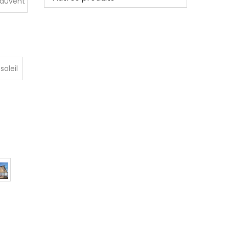
'auvent
nium
soleil