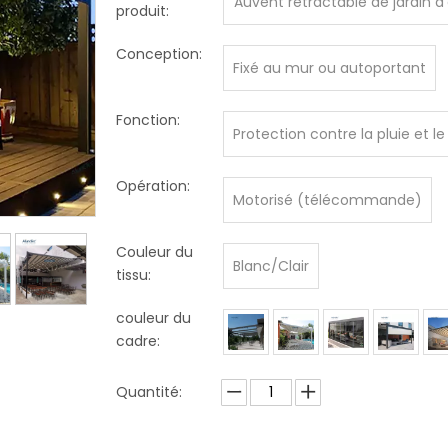
Auvent rétractable de jardin d
produit:
de pergola pliante en alumi
Conception:
Fixé au mur ou autoportant
Fonction:
Protection contre la pluie et le 
Opération:
Motorisé (télécommande)
Couleur du
Blanc/Clair
tissu:
couleur du
cadre:
Quantité: