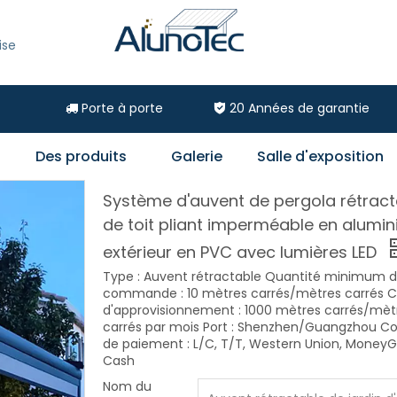
ise
Porte à porte
20
Années de garantie


Des produits
Galerie
Salle d'exposition
Système d'auvent de pergola rétract
de toit pliant imperméable en alumi
extérieur en PVC avec lumières LED
Type : Auvent rétractable Quantité minimum 
commande : 10 mètres carrés/mètres carrés C
d'approvisionnement : 1000 mètres carrés/mèt
carrés par mois Port : Shenzhen/Guangzhou Co
de paiement : L/C, T/T, Western Union, Money
Cash
Nom du