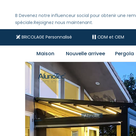
B
Devenez notre influenceur social pour obtenir une rem
spéciale.Rejoignez nous maintenant.
BRICOLAGE Personnalisé
ODM et OEM


Maison
Nouvelle arrivee
Pergola