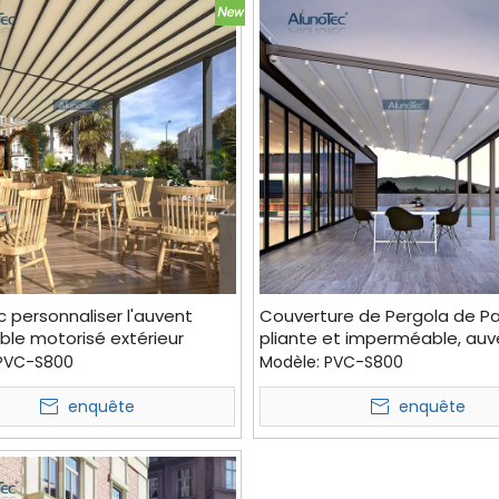
 personnaliser l'auvent
Couverture de Pergola de Pa
ble motorisé extérieur
pliante et imperméable, auv
pour le jardin
motorisé, auvent rétractable
PVC-S800
Modèle:
PVC-S800
ombrage de voiture, chine
enquête
enquête