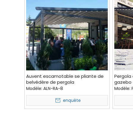
Auvent escamotable se pliante de
Pergola
belvédère de pergola
gazebo é
imperméabilisant avec le toit à
persien
Modèle:
ALN-RA-8
Modèle:
persiennes
enquête