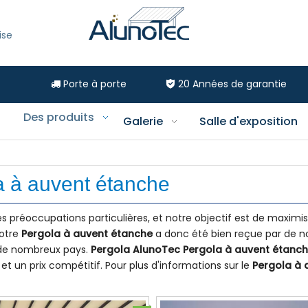
ise
Porte à porte
20
Années de garantie


Des produits
Galerie
Salle d'exposition
a à auvent étanche
s préoccupations particulières, et notre objectif est de maximis
notre
Pergola à auvent étanche
a donc été bien reçue par de 
s de nombreux pays.
Pergola AlunoTec
Pergola à auvent étanc
t un prix compétitif. Pour plus d'informations sur le
Pergola à 