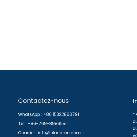
Contactez-nous
I
WhatsApp : +86 15322860791
* 
qu
Tél : +86-769-89865511
a
Courriel : info@alunotec.com
v