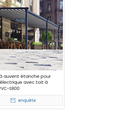
 à auvent étanche pour
lectrique avec toit à
nes
PVC-S800
enquête