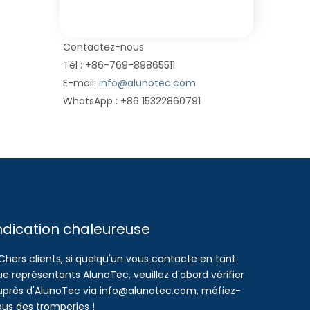
Contactez-nous
Tél : +86-769-89865511
E-mail:
info@alunotec.com
WhatsApp : +86 15322860791
ndication chaleureuse
Chers clients, si quelqu'un vous contacte en tant
e représentants AlunoTec, veuillez d'abord vérifier
uprès d'AlunoTec via info@alunotec.com, méfiez-
ous des tromperies !