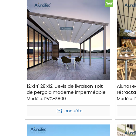
12'x14' 28'x12' Devis de livraison Toit
AlunoTec
de pergola moderne imperméable
rétracta
et rétractable avec lumières LED
étanche 
Modèle:
PVC-S800
Modèle:
enquête