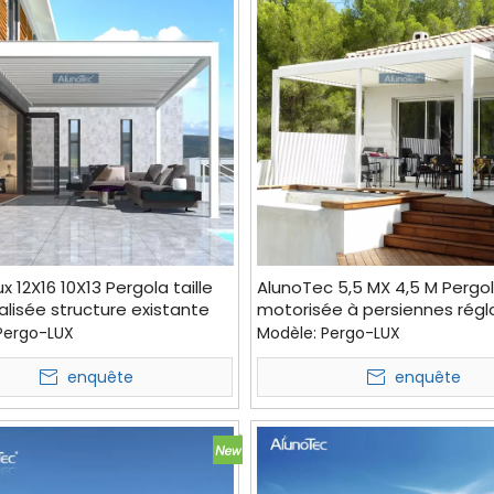
x 12X16 10X13 Pergola taille
AlunoTec 5,5 MX 4,5 M Pergo
lisée structure existante
motorisée à persiennes régl
ersiennes avec fixation
pour devis
Pergo-LUX
Modèle:
Pergo-LUX
enquête
enquête