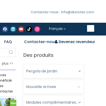
Contactez-nous : info@alunotec.com
Français
FAQ
Contactez-nous
Devenez revendeur
Des produits
plus >>
Pergola de jardin
nces
néficié
es
Nouvelle arrivee
ontacter.
Modules complémentaires optionnels pour pergola