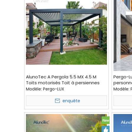
AlunoTec A Pergola 5.5 MX 4.5 M
Pergo-Lu
Toits motorisés Toit à persiennes
personna
motorisées pour devis
toit à p
Modèle:
Pergo-LUX
Modèle:
enquête