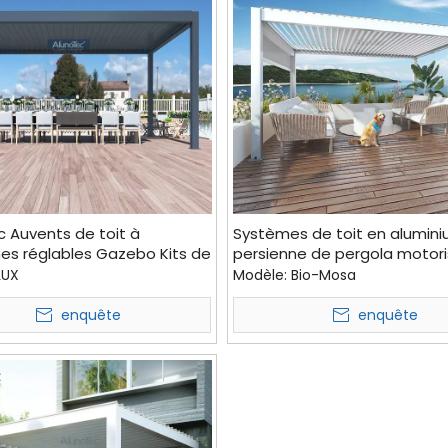
 Auvents de toit à
Systèmes de toit en alumin
es réglables Gazebo Kits de
persienne de pergola motor
 à persiennes motorisées
belvédère imperméable exté
LUX
Modèle:
Bio-Mosa
uverture de patio à
de jardin
nes
enquête
enquête