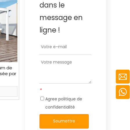
dans le
message en
ligne !
ium de
isée par
rieur
*
Agree
politique de
confidentialité
Soumettre