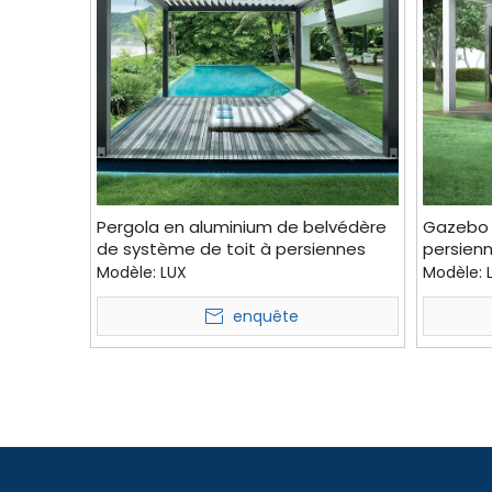
Pergola en aluminium de belvédère
Gazebo 
de système de toit à persiennes
persienn
automatique pour l'arrière-cour
en alum
Modèle:
LUX
Modèle:
électron
enquête