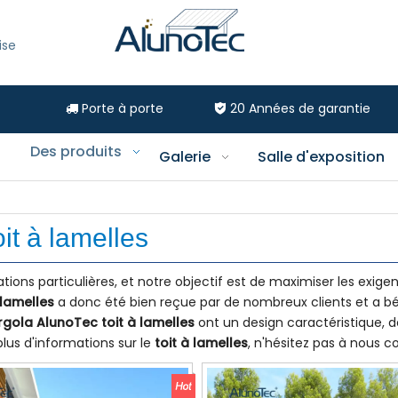
ise
Porte à porte
20
Années de garantie


Des produits
Galerie
Salle d'exposition
oit à lamelles
ions particulières, et notre objectif est de maximiser les exige
 lamelles
a donc été bien reçue par de nombreux clients et a bé
rgola AlunoTec
toit à lamelles
ont un design caractéristique, d
lus d'informations sur le
toit à lamelles
, n'hésitez pas à nous c