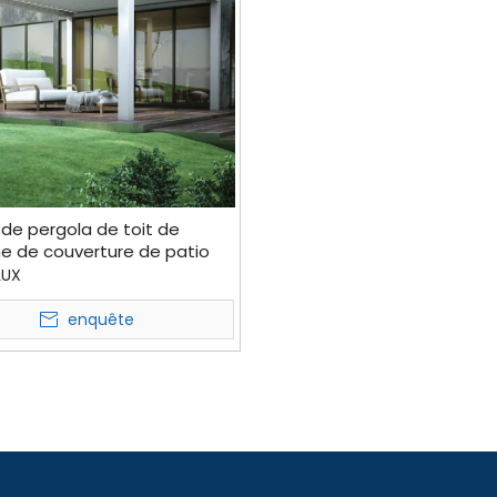
de pergola de toit de
e de couverture de patio
inium à distance
LUX
ique
enquête