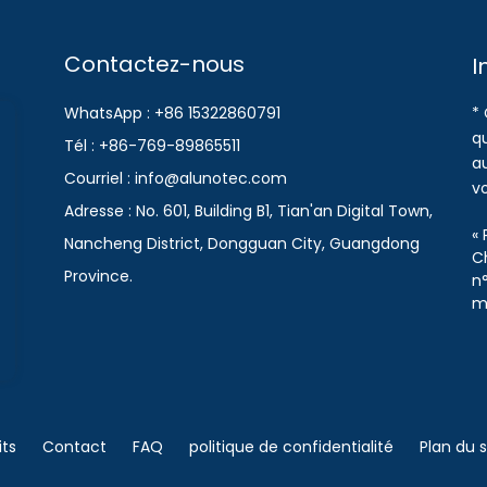
Contactez-nous
I
WhatsApp : +86 15322860791
* 
qu
Tél : +86-769-89865511
a
Courriel : info@alunotec.com
v
Adresse : No. 601, Building B1, Tian'an Digital Town,
« 
Nancheng District, Dongguan City, Guangdong
C
Province.
n°
m
its
Contact
FAQ
politique de confidentialité
Plan du s