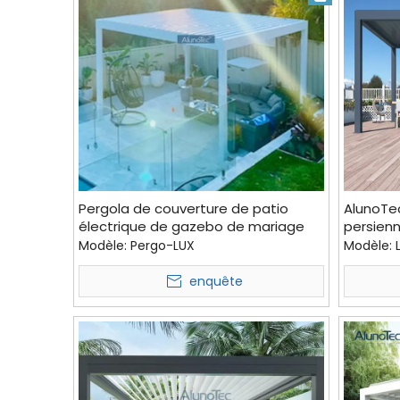
Pergola de couverture de patio
AlunoTec
électrique de gazebo de mariage
persienn
de luxe bioclimatique
pergola
Modèle:
Pergo-LUX
Modèle:
Coût Co
persien
enquête