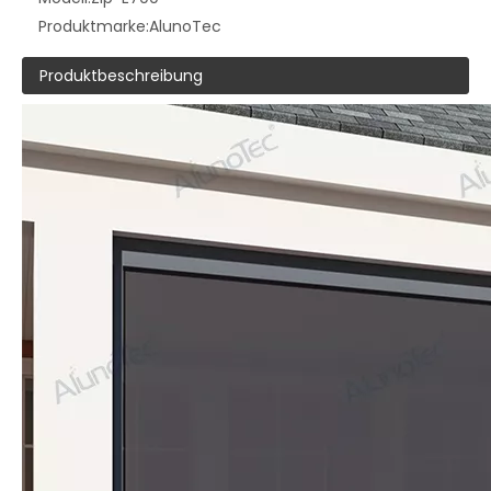
Produktmarke:
AlunoTec
Produktbeschreibung