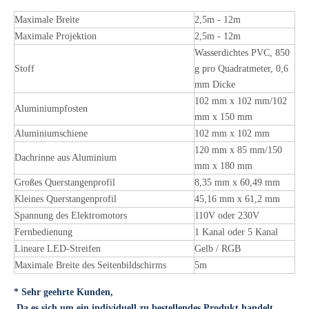
Maximale Breite
2,5m - 12m
Maximale Projektion
2,5m - 12m
Wasserdichtes PVC, 850
Stoff
g pro Quadratmeter, 0,6
mm Dicke
102 mm x 102 mm/102
Aluminiumpfosten
mm x 150 mm
Aluminiumschiene
102 mm x 102 mm
120 mm x 85 mm/150
Dachrinne aus Aluminium
mm x 180 mm
Großes Querstangenprofil
8,35 mm x 60,49 mm
Kleines Querstangenprofil
45,16 mm x 61,2 mm
Spannung des Elektromotors
110V oder 230V
Fernbedienung
1 Kanal oder 5 Kanal
Lineare LED-Streifen
Gelb / RGB
Maximale Breite des Seitenbildschirms
5m
* Sehr geehrte Kunden,
Da es sich um ein individuell zu bestellendes Produkt handelt,