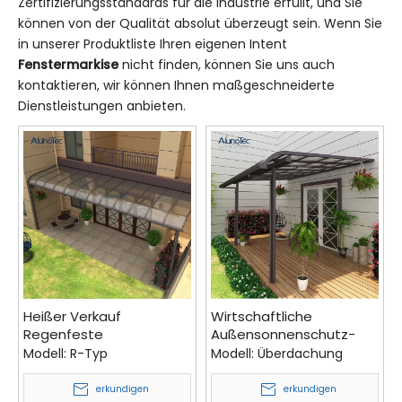
Zertifizierungsstandards für die Industrie erfüllt, und Sie
können von der Qualität absolut überzeugt sein. Wenn Sie
in unserer Produktliste Ihren eigenen Intent
Fenstermarkise
nicht finden, können Sie uns auch
kontaktieren, wir können Ihnen maßgeschneiderte
Dienstleistungen anbieten.
Heißer Verkauf
Wirtschaftliche
Regenfeste
Außensonnenschutz-
Terrassenmarkisen-
Terrassen-Terrassen-
Modell:
R-Typ
Modell:
Überdachung
Pavillon-Kits aus
Fenstermarkise aus
Aluminium für den
Aluminium-PC-Blech
erkundigen
erkundigen