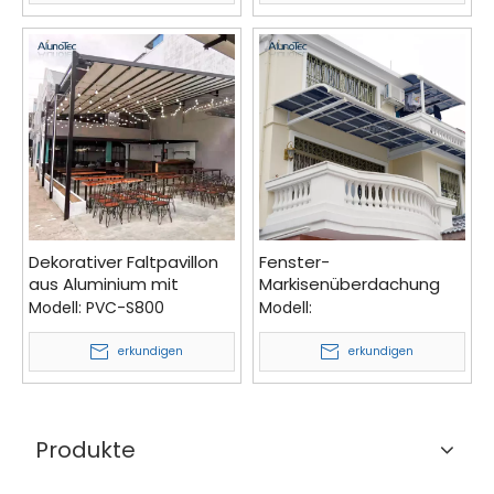
Außenbereich
Dekorativer Faltpavillon
Fenster-
aus Aluminium mit
Markisenüberdachung
ausfahrbarem Dach für
aus Polycarbonat zum
Modell:
PVC-S800
Modell:
Schwimmbad
Fabrikpreis
erkundigen
erkundigen
Produkte