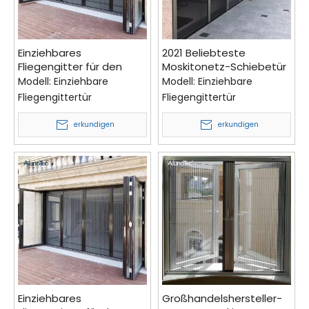
Einziehbares
2021 Beliebteste
Fliegengitter für den
Moskitonetz-Schiebetür
Außenbereich, Plissee-
mit Aluminiumrahmen
Modell:
Einziehbare
Modell:
Einziehbare
Jalousien mit
und einziehbaren Rollen
Fliegengittertür
Fliegengittertür
Legierungsprofil, Anti-
Insekten-Mückengitter-
erkundigen
erkundigen
Tür
Einziehbares
Großhandelshersteller-