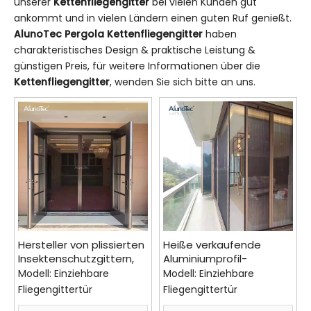
unserer
Kettenfliegengitter
bei vielen Kunden gut
ankommt und in vielen Ländern einen guten Ruf genießt.
AlunoTec Pergola
Kettenfliegengitter
haben
charakteristisches Design & praktische Leistung &
günstigen Preis, für weitere Informationen über die
Kettenfliegengitter
, wenden Sie sich bitte an uns.
Hersteller von plissierten
Heiße verkaufende
Insektenschutzgittern,
Aluminiumprofil-
barrierefrei, einziehbare
Faltjalousien, spurlose,
Modell:
Einziehbare
Modell:
Einziehbare
Fliegengittertür für
verschiebbare
Fliegengittertür
Fliegengittertür
Balkon
Windschutzstange,