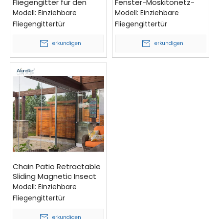
Fliegengitter für den
Fenster-Moskitonetz-
Außenbereich in
einziehbare Fiberglas-
Modell:
Einziehbare
Modell:
Einziehbare
Sondergröße,
Fliegengitter-
Fliegengittertür
Fliegengittertür
einziehbare
Schiebegitter
Fliegengitter, Bio-Falten-
erkundigen
erkundigen
Mesh-Tür
Chain Patio Retractable
Sliding Magnetic Insect
Fly Net Screen Flyscreen
Modell:
Einziehbare
Door
Fliegengittertür
erkundigen