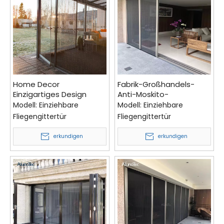
Home Decor
Fabrik-Großhandels-
Einzigartiges Design
Anti-Moskito-
Aluminium-Fliegengitter,
Schiebegitter-Fenster-
Modell:
Einziehbare
Modell:
Einziehbare
einziehbare
Fliegengittertür für
Fliegengittertür
Fliegengittertür
Fliegengittertür für
Pavillon
Terrasse
erkundigen
erkundigen