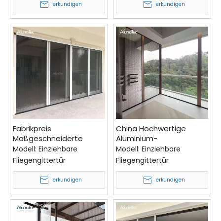
plissierte Fliegengittertür
erkundigen
erkundigen
Fabrikpreis
China Hochwertige
Maßgeschneiderte
Aluminium-
faltbare, spurlose,
Fensterrahmen,
Modell:
Einziehbare
Modell:
Einziehbare
verschiebbare
Moskitonetz-Schiebetür
Fliegengittertür
Fliegengittertür
Aluminium-Fensterläden
für den Pavillon
für den Pavillon
erkundigen
erkundigen