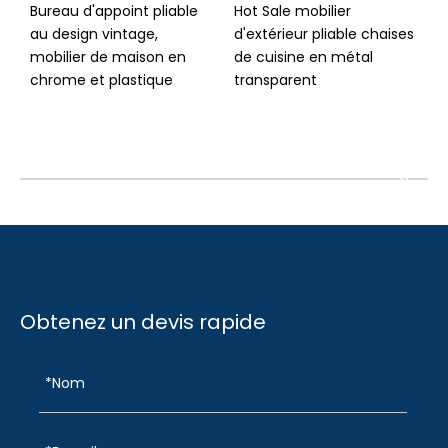
Bureau d'appoint pliable
Hot Sale mobilier
L
au design vintage,
d'extérieur pliable chaises
m
mobilier de maison en
de cuisine en métal
m
chrome et plastique
transparent
p
Obtenez un devis rapide