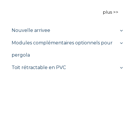
Murales Gris Blanc
de luxe et jardin
plus >>
Pergola
domestique
Nouvelle arrivee
Modules complémentaires optionnels pour
pergola
Toit rétractable en PVC