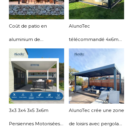
Coût de patio en
AlunoTec
aluminium de
télécommandé 4x6m
belvédère de pergola
parasols autoportants
de persiennes de toit
serre villa pergola à
réglables en aluminium
vendre
extérieures d'AlunoTec
3x3 3x4 3x5 3x6m
AlunoTec crée une zone
Persiennes Motorisées
de loisirs avec pergola