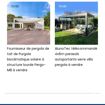
Fournisseur de pergola de
AlunoTec télécommandé
A
toit de Purgola
4x6m parasols
S
bioclimatique solaire à
autoportants serre villa
c
structure lourde Pergo-
pergola à vendre
m
M8 à vendre
p