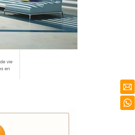
de vie
es en