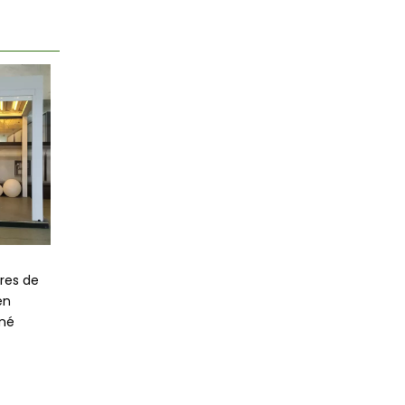
Couvertures imperméables
Pergola bioclimatiqu
res de
de pergola de toit de
aluminium de pergol
en
pergola à persiennes
bricolage de fourniss
né
motorisées par AlunoTec
la Chine