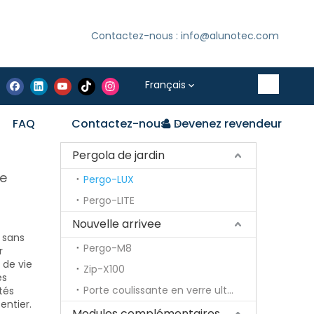
Contactez-nous : info@alunotec.com
Français
FAQ
Contactez-nous
Devenez revendeur
Pergola de jardin
de
Pergo-LUX
Pergo-LITE
Nouvelle arrivee
t sans
Pergo-M8
r
 de vie
Zip-X100
es
Porte coulissante en verre ultra fine
tés
entier.
Modules complémentaires optionnels pour pergola