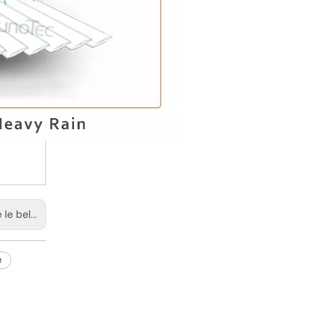
ères de bande menées
e