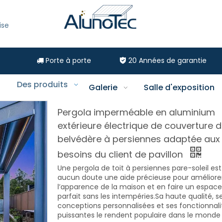
ise
Porte à porte
20
Années de garantie


Des produits
Galerie
Salle d'exposition
Pergola imperméable en aluminium
extérieure électrique de couverture 
belvédère à persiennes adaptée aux
besoins du client de pavillon
Une pergola de toit à persiennes pare-soleil es
aucun doute une aide précieuse pour améliore
l’apparence de la maison et en faire un espace
parfait sans les intempéries.Sa haute qualité, s
conceptions personnalisées et ses fonctionnali
puissantes le rendent populaire dans le monde 