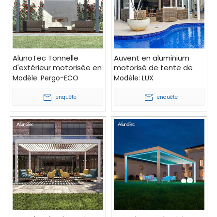
AlunoTec Tonnelle
Auvent en aluminium
d'extérieur motorisée en
motorisé de tente de
aluminium, imperméable,
belvédère de jardin avec
Modèle:
Pergo-ECO
Modèle:
LUX
toit à persiennes,
le toit de persienne
pergola bioclimatique
enquête
enquête