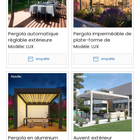
Pergola automatique
Pergola imperméable de
réglable extérieure
plate-forme de
moderne de grand
revêtement de poudre
Modèle:
LUX
Modèle:
LUX
auvent imperméable de
d'auvent se pliant de
grand auvent pour le
belvédère pour le jardin
enquête
enquête
jardin
Pergola en aluminium
Auvent extérieur