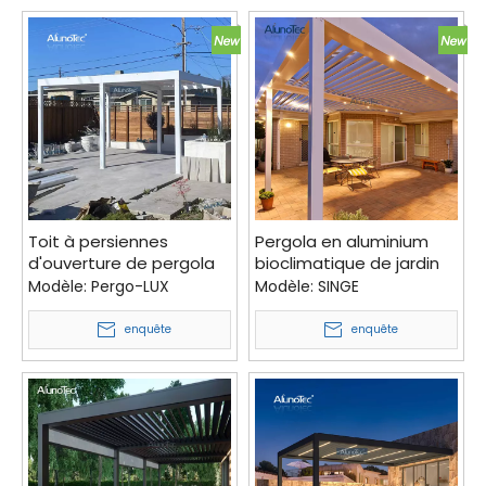
pavillon
Toit à persiennes
Pergola en aluminium
d'ouverture de pergola
bioclimatique de jardin
en aluminium extérieure
de belvédère extérieur
Modèle:
Pergo-LUX
Modèle:
SINGE
de tonnelle de patio
de système de toit de
moderne automatique
persienne imperméable
enquête
enquête
d'AlunoTec