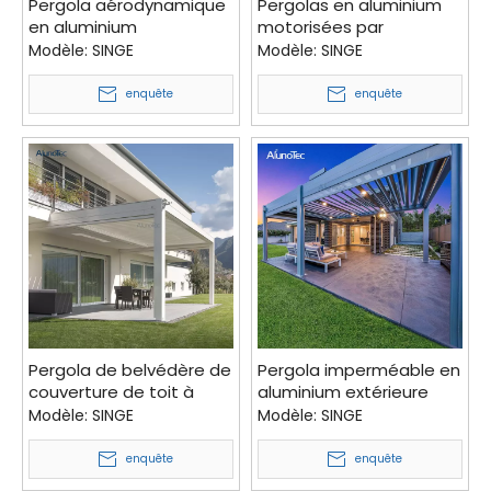
Pergola aérodynamique
Pergolas en aluminium
en aluminium
motorisées par
bioclimatique de toit
persiennes de villa de
Modèle:
SINGE
Modèle:
SINGE
moderne de persienne
parasol imperméable
de belvédère extérieur
avec le rideau
enquête
enquête
motorisé pour le parasol
Pergola de belvédère de
Pergola imperméable en
couverture de toit à
aluminium extérieure
persiennes
électrique de couverture
Modèle:
SINGE
Modèle:
SINGE
imperméables en
de belvédère à
aluminium pour
persiennes adaptée aux
enquête
enquête
l'extérieur
besoins du client de