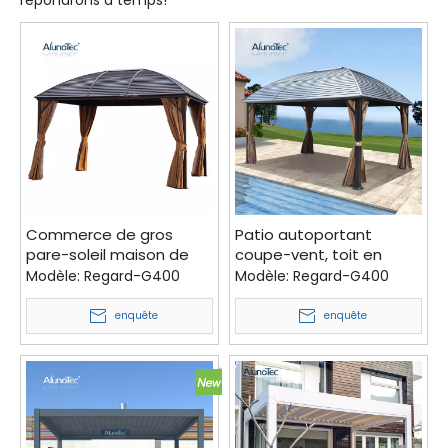
répondrons à temps!
Commerce de gros
Patio autoportant
pare-soleil maison de
coupe-vent, toit en
jardin pavillon Pergola
polycarbonate, véranda,
Modèle:
Regard-G400
Modèle:
Regard-G400
Patio auvent toit
maison extérieure,
extérieur à toit rigide
pavillon, tente, Pergola,
enquête
enquête
Gazebos à vendre
gazébo à toit rigide