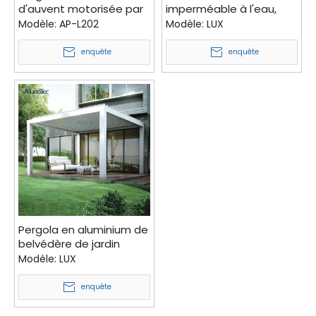
d'auvent motorisée par
imperméable à l'eau,
belvédère imperméable
pergola de belvédère
Modèle:
AP-L202
Modèle:
LUX
avec la lumière de LED
sur la terrasse
enquête
enquête
Pergola en aluminium de
belvédère de jardin
motorisée avec le
Modèle:
LUX
système à
télécommande
enquête