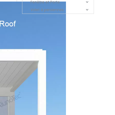
Fenêtre et Porte
Volet à persiennes