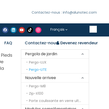
Contactez-nous : info@alunotec.com
Français
FAQ
Contactez-nous
Devenez revendeur
Pergola de jardin
 Pieds
De
Pergo-LUX
la
Pergo-LITE
Nouvelle arrivee
Pergo-M8
Zip-X100
Porte coulissante en verre ultra fine
Modules complémentaires optionnels pour pergola