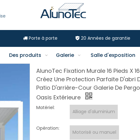
ise
Porte à porte
20
Années de garantie


Des produits
Galerie
Salle d'exposition
AlunoTec Fixation Murale 16 Pieds X 16
Créez Une Protection Parfaite D'abri 
Patio D'arrière-Cour Galerie De Pergo
Oasis Extérieure
Matériel:
Alliage d'aluminium
Opération:
Motorisé ou manuel