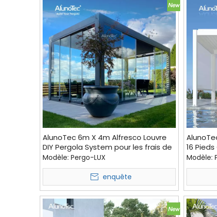
AlunoTec 6m X 4m Alfresco Louvre
AlunoTec
DIY Pergola System pour les frais de
16 Pieds
livraison
Parfaite 
Modèle:
Pergo-LUX
Modèle:
Cour Gal
Extérieu
enquête