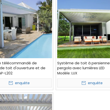
e télécommandé de
Système de toit à persienne
de toit d'ouverture et de
pergola avec lumières LED
e pour piscine
AP-L202
Modèle:
LUX
enquête
enquête