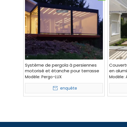
Système de pergola à persiennes
Couvertu
motorisé et étanche pour terrasse
en alumi
de jardin AlunoTec
avec sto
Modèle:
Pergo-LUX
Modèle:
enquête