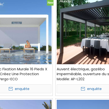
 Fixation Murale 16 Pieds X
Auvent électrique, gazébo
 Créez Une Protection
imperméable, ouverture du
D'abri De Patio D'arrière-
de pergola de toit pour pare-
Pergo-ECO
Modèle:
AP-L202
erie De Pergola Oasis
re
enquête
enquête