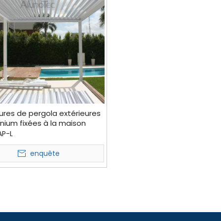
res de pergola extérieures
nium fixées à la maison
res latéraux
AP-L
enquête