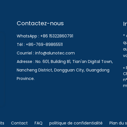
Contactez-nous
I
WhatsApp : +86 15322860791
* 
qu
Tél : +86-769-89865511
a
Courriel : info@alunotec.com
v
Adresse : No. 601, Building B1, Tian'an Digital Town,
« 
Nancheng District, Dongguan City, Guangdong
C
Province.
n°
m
its
Contact
FAQ
politique de confidentialité
Plan du s