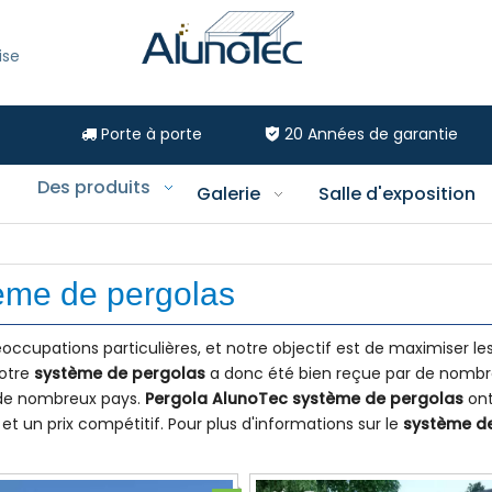
ise
Porte à porte
20
Années de garantie


Des produits
Galerie
Salle d'exposition
ème de pergolas
occupations particulières, et notre objectif est de maximiser le
notre
système de pergolas
a donc été bien reçue par de nomb
s de nombreux pays.
Pergola AlunoTec
système de pergolas
ont
t un prix compétitif. Pour plus d'informations sur le
système d