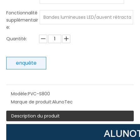
Fonctionnalité
Bandes lumineuses LED/auvent rétracta
supplémentair
e:
ble motorisé en PVC
Quantité:
enquête
Modèle:
PVC-S800
Marque de produit:
AlunoTec
Description du produit