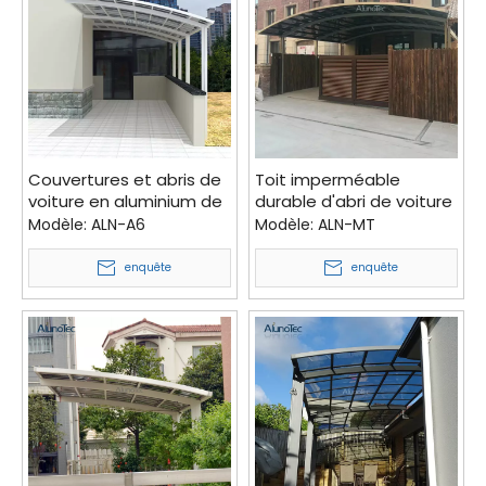
Couvertures et abris de
Toit imperméable
voiture en aluminium de
durable d'abri de voiture
toit d'abri de voiture en
du double M de garage
Modèle:
ALN-A6
Modèle:
ALN-MT
métal de haute qualité
avec l'aluminium de
feuille de polycarbonate
enquête
enquête