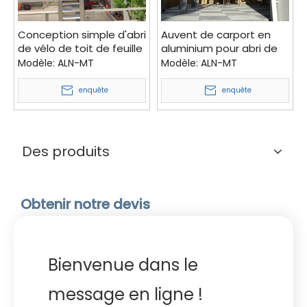
Conception simple d'abri
Auvent de carport en
de vélo de toit de feuille
aluminium pour abri de
de polycarbonate de
voiture à charge de
Modèle:
ALN-MT
Modèle:
ALN-MT
cadre en aluminium pour
neige élevée en Chine
la vente en gros
imperméable
enquête
enquête
Des produits
Obtenir notre devis
Bienvenue dans le
message en ligne !