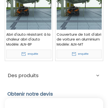
Abri d'auto résistant à la
Couverture de toit d'abri
chaleur abri d'auto
de voiture en aluminium
imperméable en gros
imperméable de feuille
Modèle:
ALN-BP
Modèle:
ALN-MT
abris d'auto à vendre
de polycarbonate en
gros de la Chine pour le
enquête
enquête
stationnement de
voiture
Des produits
Obtenir notre devis