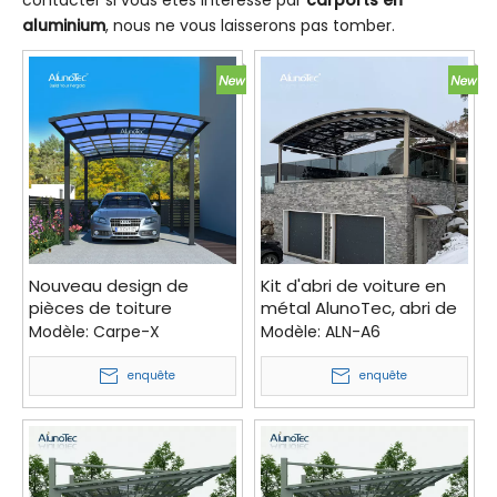
contacter si vous êtes intéressé par
carports en
aluminium
, nous ne vous laisserons pas tomber.
Nouveau design de
Kit d'abri de voiture en
pièces de toiture
métal AlunoTec, abri de
extérieure abri de
voiture simple en
Modèle:
Carpe-X
Modèle:
ALN-A6
garage abri de voiture
polycarbonate, auvent
de voiture
enquête
enquête