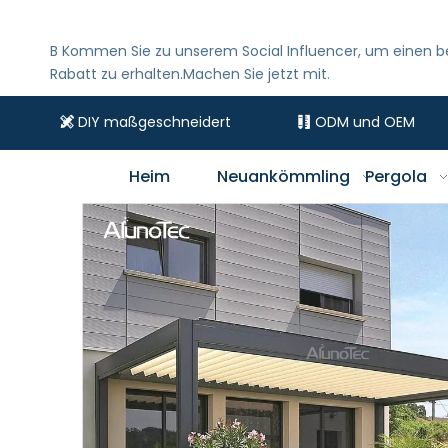
B
Kommen Sie zu unserem Social Influencer, um einen 
Rabatt zu erhalten.Machen Sie jetzt mit.
DIY maßgeschneidert
ODM und OEM


Heim
Neuankömmling
Pergola