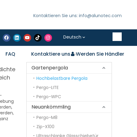
Kontaktieren Sie uns: info@alunotec.com
Deutsch
FAQ
Kontaktiere uns
Werden Sie Händler
Gartenpergola
dichte
eich
Hochbelastbare Pergola
Pergo-LITE
-
Pergo-WPC
gebung
Neuankömmling
erden,
erden,
Pergo-M8
ganz
Zip-X100
Ultraschlanke Glasschiebetür