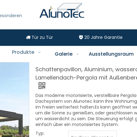
besonderen
Tür zu Tür
20
Jahre Garantie


Produkte
Galerie
Ausstellungsraum
Schattenpavillon, Aluminium, wasser
Lamellendach-Pergola mit Außenber
Das moderne motorisierte, verstellbare Pergola
Dachsystem von Alunotec kann Ihre Wohnum
im Freien wetterfest halten.Es kann geöffnet w
um die Sonne zu genießen, oder geschlossen w
um wasserdicht zu sein. Die Steuerung erfolgt 
einfach über ein motorisiertes System.
Typ: