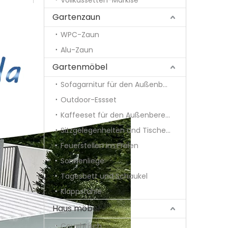
Vollkassetten-Markise
Gartenzaun
WPC-Zaun
Alu-Zaun
Gartenmöbel
Sofagarnitur für den Außenbereich
Outdoor-Essset
Kaffeeset für den Außenbereich
Sitzgelegenheiten und Tische im Freien
Feuerstellen im Freien
Sonnenliege
Tagesbett und Schaukel
Klappstühle
Haus möbel
Couchtisch