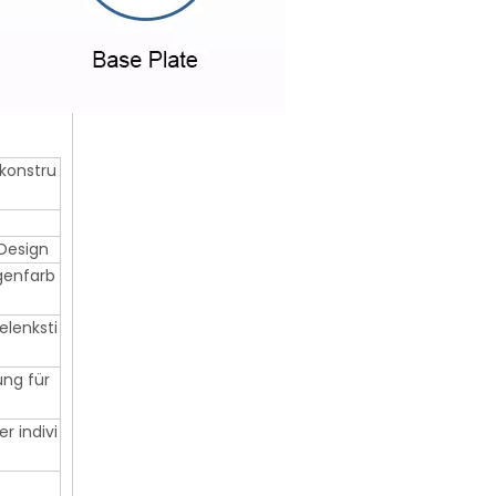
konstru
Design
ngenfarb
lenksti
ng für
r indivi