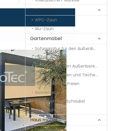
Vollkassetten-Markise
Gartenzaun
WPC-Zaun
Alu-Zaun
Gartenmöbel
Sofagarnitur für den Außenbereich
Outdoor-Essset
Kaffeeset für den Außenbereich
Sitzgelegenheiten und Tische im Freien
Feuerstellen im Freien
Sonnenliege
Tagesbett und Schaukel
Klappstühle
Haus möbel
Couchtisch