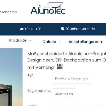
besonderen
Tür zu Tür
20
Jahre Garantie


Produkte
Galerie
Ausstellungsraum
Maßgeschneiderte Aluminium-Pergo
Designideen, DIY-Dachpavillon zum Ö
mit Vorhang
Typ:
Pavillons, Klingentyp
Segelmaterial:
Aluminium