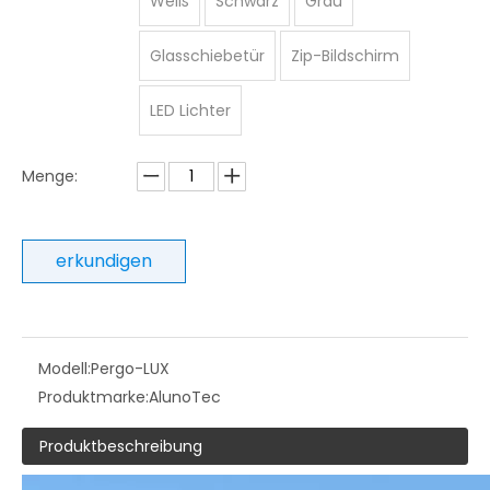
Weiß
Schwarz
Grau
Glasschiebetür
Zip-Bildschirm
LED Lichter
Menge:
erkundigen
Modell:
Pergo-LUX
Produktmarke:
AlunoTec
Produktbeschreibung